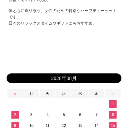
体と心に寄り添う、女性のための特別なハーブティーセット
です。
日々のリラックスタイムやギフトにもおすすめ。
2026年08月
日
月
火
水
木
金
土
1
2
3
4
5
6
7
8
9
10
11
12
13
14
15